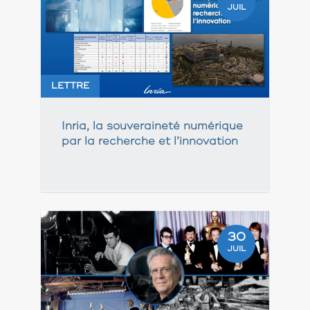
JUIL
LETTRE
Inria, la souveraineté numérique
par la recherche et l’innovation
30
JUIL