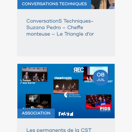
CONVERSATIONS TECHNIQUES
ConversationS Techniques-
Suzana Pedro – Cheffe
monteuse – Le Triangle d’or
08
JUIL
ASSOCIATION
Les permanents de la CST