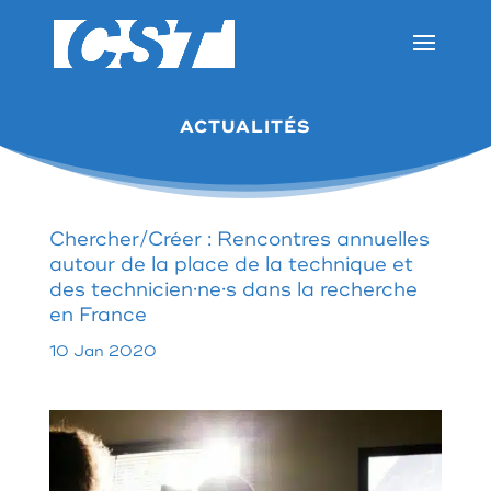
ACTUALITÉS
Chercher/Créer : Rencontres annuelles
autour de la place de la technique et
des technicien·ne·s dans la recherche
en France
10 Jan 2020