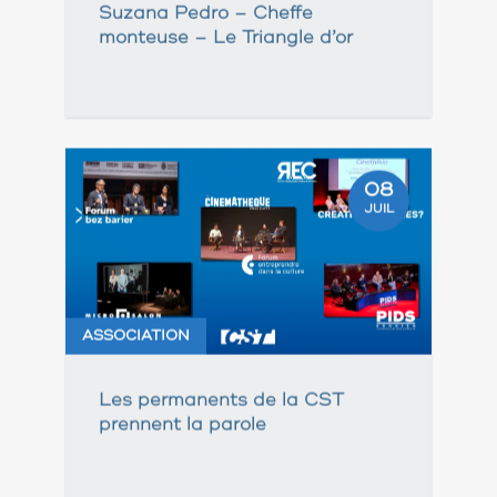
Suzana Pedro – Cheffe
monteuse – Le Triangle d’or
08
JUIL
ASSOCIATION
Les permanents de la CST
prennent la parole