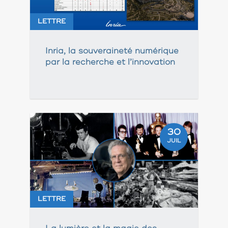
LETTRE
Inria, la souveraineté numérique
par la recherche et l’innovation
30
JUIL
LETTRE