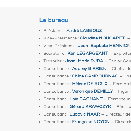
Le bureau
Président :
André LABBOUZ
Vice-Présidente :
Claudine NOUGARET
– 
Vice-Président :
Jean-Baptiste
HENNION
Secrétaire :
Ken
LEGARGEANT
– Exploita
Trésorier :
Jean-Marie DURA
– Senior Con
Consultante :
Audrey BIRRIEN
– Cheffe de 
Consultante :
Chloé CAMBOURNAC
– Che
Consultante :
Hélène DE ROUX
– Formatri
Consultante :
Véronique DEMILLY
– Ingéni
Consultant :
Loïc GAGNANT
– Formateur,
Consultant :
Gérard KRAWCZYK
– Réalisa
Consultant :
Ludovic NAAR
– Directeur de
Consultante :
Françoise NOYON
– Directri