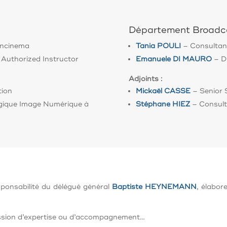
Département Broadc
oncinema
Tania POULI
–
Consultan
 Authorized Instructor
Emanuele DI MAURO
–
D
Adjoints :
tion
Mickaël CASSE
– Senior 
ique Image Numérique à
Stéphane HIEZ
– Consult
sponsabilité du délégué général
Baptiste HEYNEMANN
, élabor
mission d’expertise ou d’accompagnement…