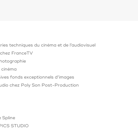
ies techniques du cinéma et de l’audiovisuel
 chez FranceTV
Photographie
e cinéma
ives fonds exceptionnels d’images
udio chez Poly Son Post-Production
e Spline
 PICS STUDIO