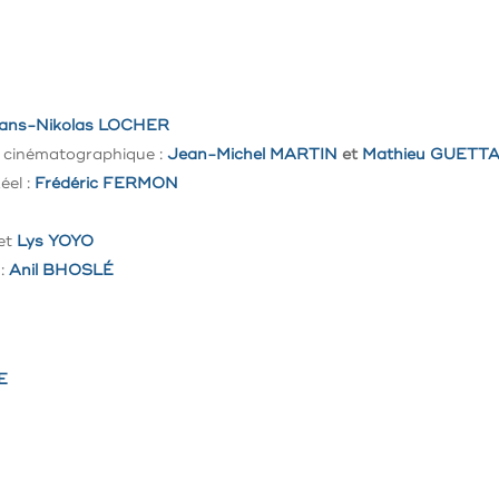
ans-Nikolas LOCHER
n cinématographique :
Jean-Michel MARTIN
et
Mathieu GUETT
el :
Frédéric FERMON
et
Lys YOYO
 :
Anil BHOSLÉ
E