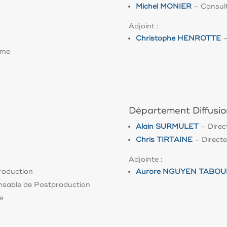
Michel MONIER
– Consul
Adjoint :
Christophe HENROTTE
–
ume
Département Diffusio
Alain SURMULET
– Dire
Chris TIRTAINE
– Direct
Adjointe :
roduction
Aurore NGUYEN TABOU
sable de Postproduction
e