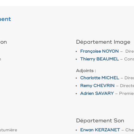
ment
ion
Département Image
Françoise NOYON
– Dire
n
Thierry BEAUMEL
– Cons
Adjoints :
Charlotte MICHEL
– Direc
Remy CHEVRIN
– Direct
Adrien SAVARY
– Premie
Département Son
stumière
Erwan KERZANET
– Che