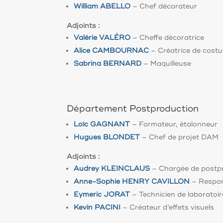
William ABELLO
– Chef décorateur
Adjoints :
Valérie VALÉRO
–
Cheffe décoratrice
Alice CAMBOURNAC
– Créatrice de cost
Sabrina BERNARD
– Maquilleuse
Département Postproduction
Loïc GAGNANT
– Formateur, étalonneur
Hugues BLONDET
– Chef de projet DAM
Adjoints :
Audrey KLEINCLAUS
– Chargée
de postp
Anne-Sophie HENRY CAVILLON
– Respon
Eymeric JORAT
– Technicien de laboratoir
Kevin PACINI
– Créateur d’effets visuels