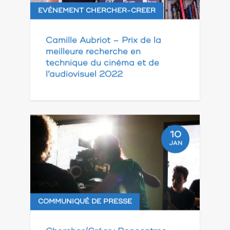
EVÉNEMENT CHERCHER-CREER
Camille Aubriot – Prix de la
meilleure recherche en
technique du cinéma et de
l’audiovisuel 2022
10
JAN
COMMUNIQUÉ DE PRESSE