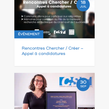
18
JUIL
ÉVÉNEMENT
Rencontres Chercher / Créer –
Appel à candidatures
30
SEP