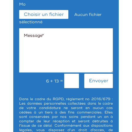
Mo
Choisir un fichier
Aucun fichier
sélectionné
Envoyer
=
6 + 13
Dans le cadre du
RGPD
, règlement no 2016/679 :
Les données personnelles collectées dans le cadre
de votre candidature ne seront en aucun cas
cédées à un tiers à des fins commerciales. Elles
sont conservées par nos soins pendant un an à
compter de leur réception et seront détruites à
l’issue de ce délai. Conformément aux dispositions
légales, vous disposez d’un droit d’accès, de