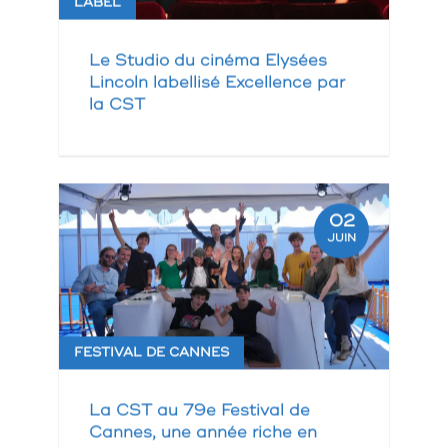
LABEL
Le Studio du cinéma Elysées
Lincoln labellisé Excellence par
la CST
02
JUIN
FESTIVAL DE CANNES
La CST au 79e Festival de
Cannes, une année riche en