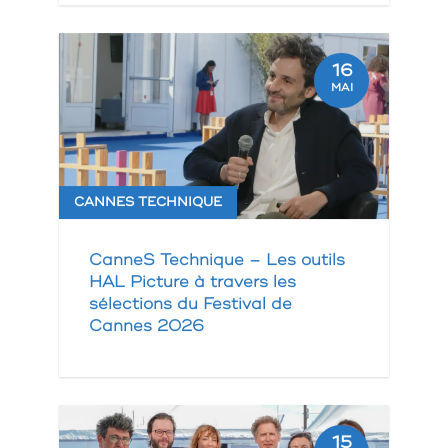
16
MAI
CANNES TECHNIQUE
CanneS Technique – Les outils
HAL Picture à travers les
sélections du Festival de
Cannes 2026
15