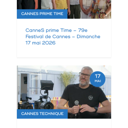
CANNES PRIME TIME
CanneS prime Time – 79e
Festival de Cannes – Dimanche
17 mai 2026
17
MAI
CANNES TECHNIQUE