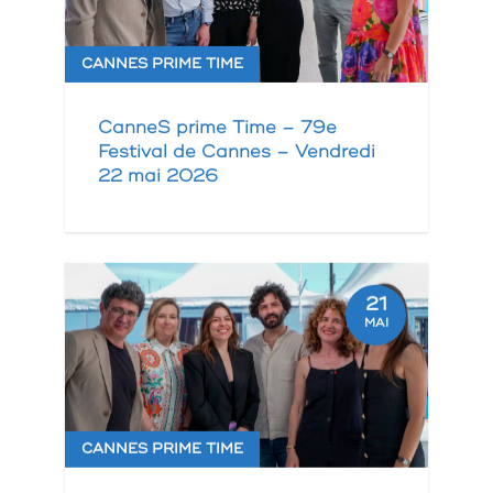
CANNES PRIME TIME
CanneS prime Time – 79e
Festival de Cannes – Vendredi
22 mai 2026
21
MAI
CANNES PRIME TIME