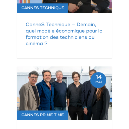
CANNES TECHNIQUE
CanneS Technique – Demain,
quel modèle économique pour la
formation des techniciens du
cinéma ?
14
MAI
CANNES PRIME TIME