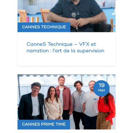
CANNES TECHNIQUE
CanneS Technique – VFX et
narration : l’art de la supervision
19
MAI
CANNES PRIME TIME