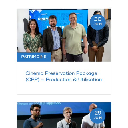
30
JUIN
PATRIMOINE
Cinema Preservation Package
(CPP) – Production & Utilisation
29
JUIN