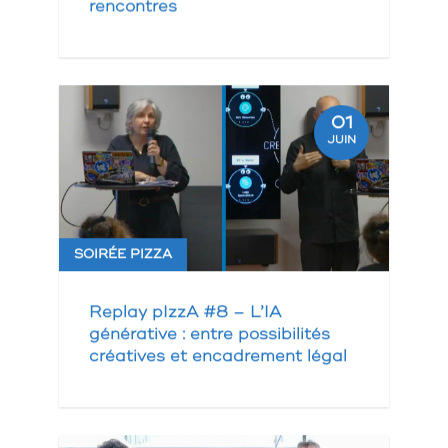
rencontres
01
JUIN
SOIRÉE PIZZA
Replay pIzzA #8 – L’IA
générative : entre possibilités
créatives et encadrement légal