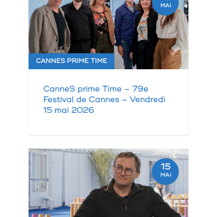
MAI
CANNES PRIME TIME
CanneS prime Time – 79e
Festival de Cannes – Vendredi
15 mai 2026
15
MAI