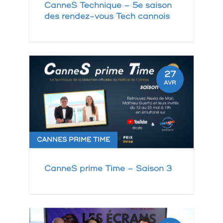
CanneS Technique – 5e saison
des rendez-vous Tech cannois
27
AVR
CANNES PRIME TIME
CanneS prime Time – Saison 3