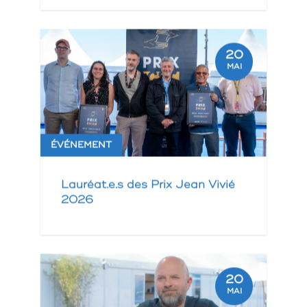
20
MAI
ÉVÉNEMENT
Lauréat.e.s des Prix Jean Vivié
2026
20
MAI