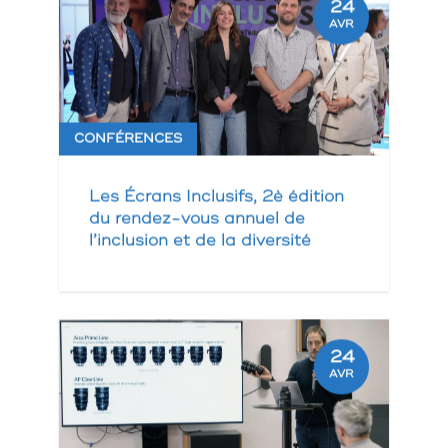
24
AVR
CONFÉRENCES
Les Écrans Inclusifs, 2è édition
du rendez-vous annuel de
l’inclusion et de la diversité
24
AVR