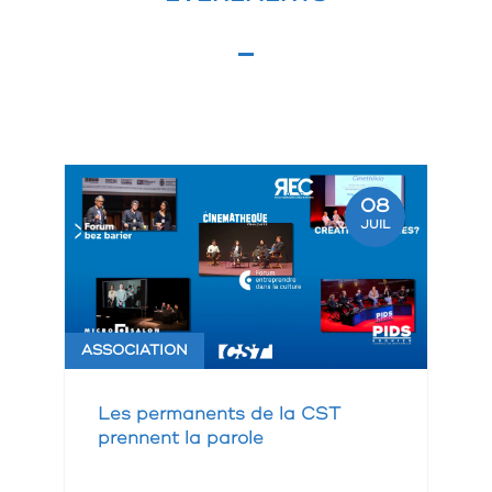
08
JUIL
ASSOCIATION
Les permanents de la CST
prennent la parole