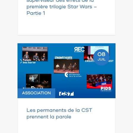
superviseur des effets de la
première trilogie Star Wars –
Partie 1
08
JUIL
ASSOCIATION
Les permanents de la CST
prennent la parole