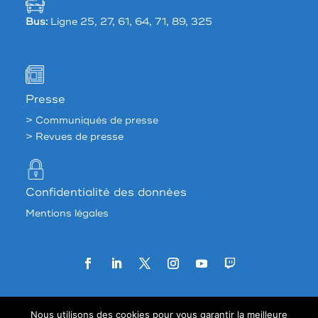
Bus:
Ligne 25, 27, 61, 64, 71, 89, 325
Presse
> Communiqués de presse
> Revues de presse
Confidentialité des données
Mentions légales
Agence web:
33 francs
Nous utilisons des cookies pour vous garantir la meilleure