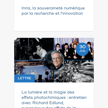
Inria, la souveraineté numérique
par la recherche et l’innovation
30
JUIL
LETTRE
La lumière et la magie des
effets photochimiques : entretien
avec Richard Edlund,