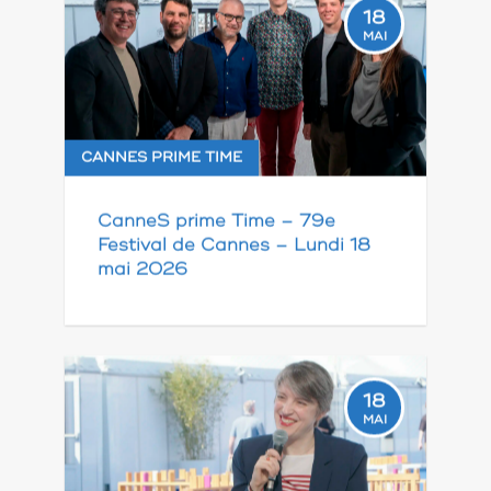
18
MAI
CANNES PRIME TIME
CanneS prime Time – 79e
Festival de Cannes – Lundi 18
mai 2026
18
MAI