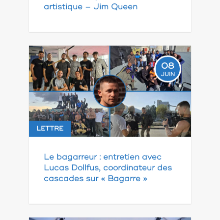
artistique – Jim Queen
08
JUIN
LETTRE
Le bagarreur : entretien avec
Lucas Dollfus, coordinateur des
cascades sur « Bagarre »