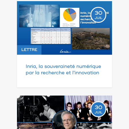
30
JUIL
LETTRE
Inria, la souveraineté numérique
par la recherche et l’innovation
30
JUIL