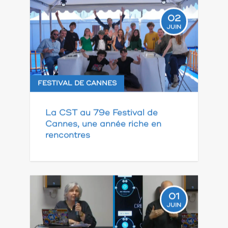
02
JUIN
FESTIVAL DE CANNES
La CST au 79e Festival de
Cannes, une année riche en
rencontres
01
JUIN