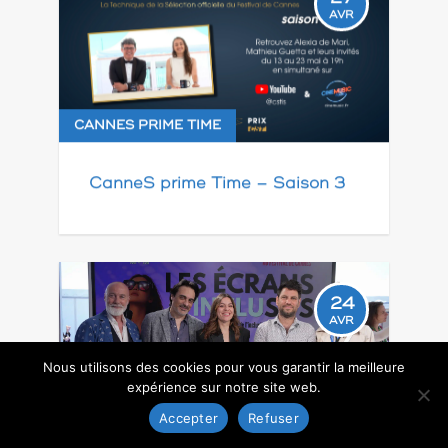
AVR
CANNES PRIME TIME
CanneS prime Time – Saison 3
24
AVR
Nous utilisons des cookies pour vous garantir la meilleure
expérience sur notre site web.
Accepter
Refuser
CONFÉRENCES