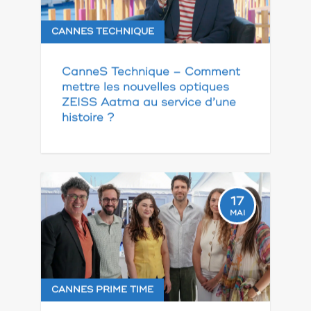
CANNES TECHNIQUE
CanneS Technique – Comment
mettre les nouvelles optiques
ZEISS Aatma au service d’une
histoire ?
17
MAI
CANNES PRIME TIME