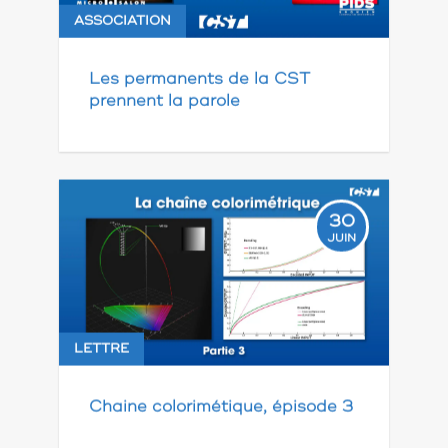
ASSOCIATION
Les permanents de la CST
prennent la parole
30
JUIN
LETTRE
Chaine colorimétique, épisode 3