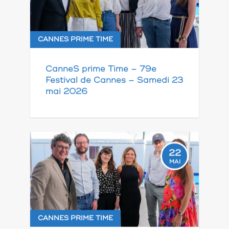
CANNES PRIME TIME
CanneS prime Time – 79e
Festival de Cannes – Samedi 23
mai 2026
22
MAI
CANNES PRIME TIME