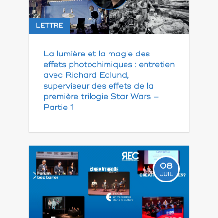
LETTRE
La lumière et la magie des
effets photochimiques : entretien
avec Richard Edlund,
superviseur des effets de la
première trilogie Star Wars –
Partie 1
08
JUIL