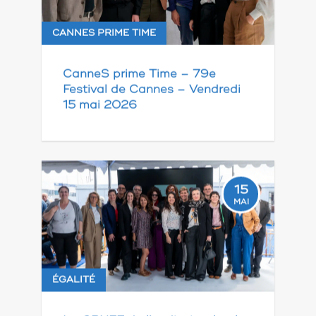
CANNES PRIME TIME
CanneS prime Time – 79e
Festival de Cannes – Vendredi
15 mai 2026
15
MAI
ÉGALITÉ