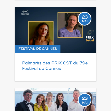
23
MAI
FESTIVAL DE CANNES
Palmarès des PRIX CST du 79e
Festival de Cannes
23
MAI