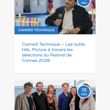
MAI
CANNES TECHNIQUE
CanneS Technique – Les outils
HAL Picture à travers les
sélections du Festival de
Cannes 2026
15
MAI