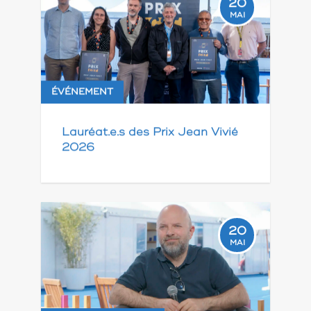
20
MAI
ÉVÉNEMENT
Lauréat.e.s des Prix Jean Vivié
2026
20
MAI