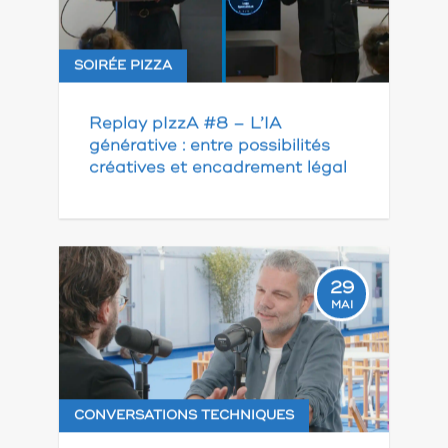
SOIRÉE PIZZA
Replay pIzzA #8 – L’IA
générative : entre possibilités
créatives et encadrement légal
29
MAI
CONVERSATIONS TECHNIQUES