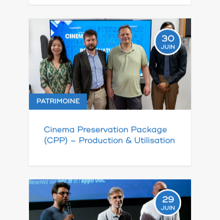
30
JUIN
PATRIMOINE
Cinema Preservation Package
(CPP) – Production & Utilisation
29
JUIN