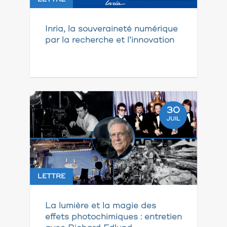
Inria, la souveraineté numérique
par la recherche et l’innovation
30
JUIL
LETTRE
La lumière et la magie des
effets photochimiques : entretien