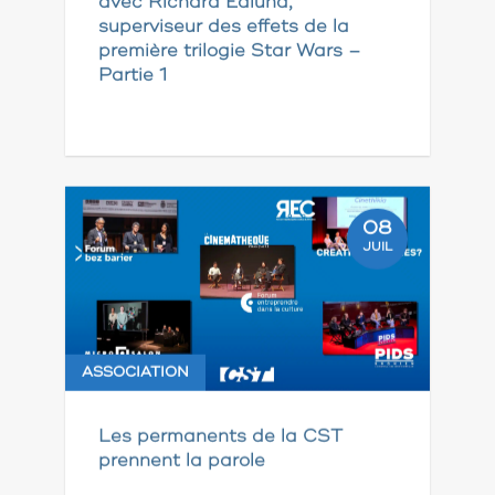
avec Richard Edlund,
superviseur des effets de la
première trilogie Star Wars –
Partie 1
08
JUIL
ASSOCIATION
Les permanents de la CST
prennent la parole