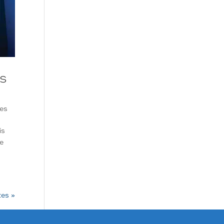
es
es
is
ce
tes »