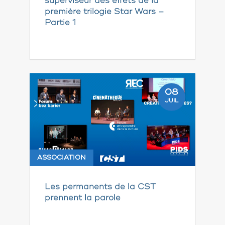
superviseur des effets de la
première trilogie Star Wars –
Partie 1
08
JUIL
ASSOCIATION
Les permanents de la CST
prennent la parole