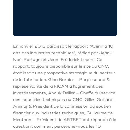
En janvier 2013 paraissait le rapport “Avenir à 10
ans des industries techniques”, rédigé par Jean-
Noël Portugal et Jean-Frédérick Lepers. Ce
rapport, toujours disponible sur le site du CNC,
établissait une prospective stratégique du secteur
de la fabrication. Gina Barbier – Purplesound &
représentante de la FICAM à l’agrément des
investissements, Anouk Deiller – Cheffe du service
des industries techniques au CNC, Gilles Gaillard –
Animaj & Président de la commission du soutien
financier aux industries techniques, Guillaume de
Menthon – Président de ARTSET ont répondu à la
question : comment percevons-nous les 10