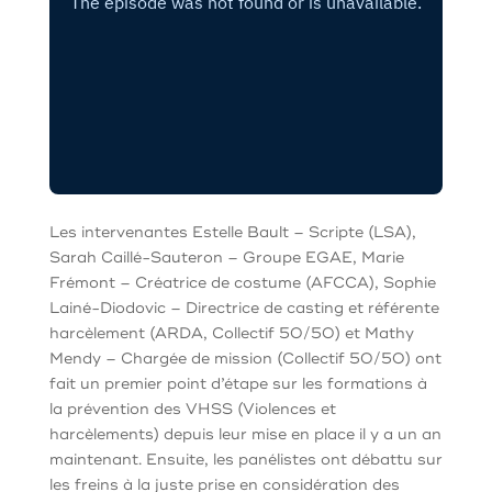
Les intervenantes Estelle Bault – Scripte (LSA),
Sarah Caillé-Sauteron – Groupe EGAE, Marie
Frémont – Créatrice de costume (AFCCA), Sophie
Lainé-Diodovic – Directrice de casting et référente
harcèlement (ARDA, Collectif 50/50) et Mathy
Mendy – Chargée de mission (Collectif 50/50) ont
fait un premier point d’étape sur les formations à
la prévention des VHSS (Violences et
harcèlements) depuis leur mise en place il y a un an
maintenant. Ensuite, les panélistes ont débattu sur
les freins à la juste prise en considération des