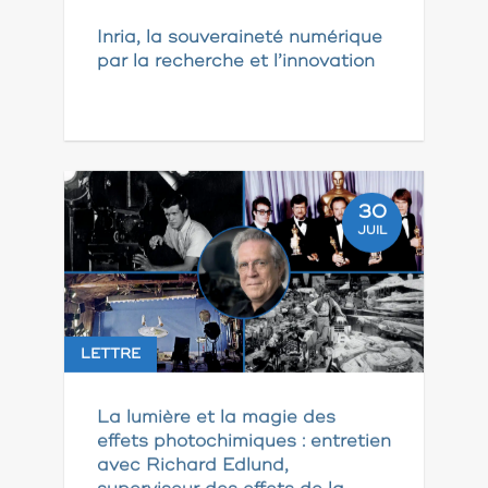
Inria, la souveraineté numérique
par la recherche et l’innovation
30
JUIL
LETTRE
La lumière et la magie des
effets photochimiques : entretien
avec Richard Edlund,