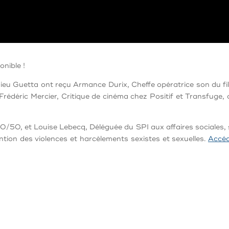
onible !
ieu Guetta ont reçu Armance Durix, Cheffe opératrice son du f
rédéric Mercier, Critique de cinéma chez Positif et Transfuge, 
0/50, et Louise Lebecq, Déléguée du SPI aux affaires sociales, so
ntion des violences et harcèlements sexistes et sexuelles.
Accéd