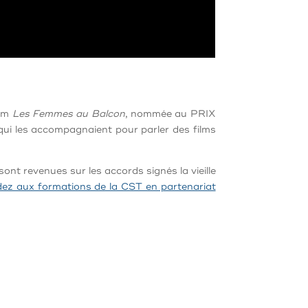
ilm
Les Femmes au Balcon
, nommée au PRIX
qui les accompagnaient pour parler des films
nt revenues sur les accords signés la vieille
ez aux formations de la CST en partenariat