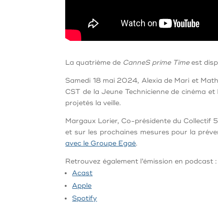
La quatrième de
CanneS prime Time
est disp
Samedi 18 mai 2024, Alexia de Mari et Math
CST de la Jeune Technicienne de cinéma et F
projetés la veille.
Margaux Lorier, Co-présidente du Collectif 5
et sur les prochaines mesures pour la préve
avec le Groupe Egaé
.
Retrouvez également l’émission en podcast :
Acast
Apple
Spotify