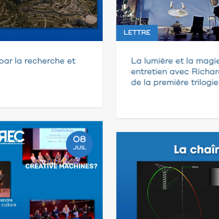
LETTRE
par la recherche et
La lumière et la magi
entretien avec Richar
de la première trilogi
08
JUIL