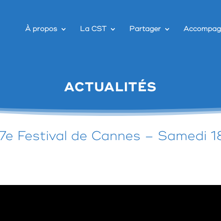
À propos
La CST
Partager
Accompag
ACTUALITÉS
7e Festival de Cannes – Samedi 