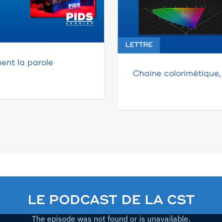
LETTRE
ent la parole
Chaine colorimétique,
LE PODCAST DE LA CST