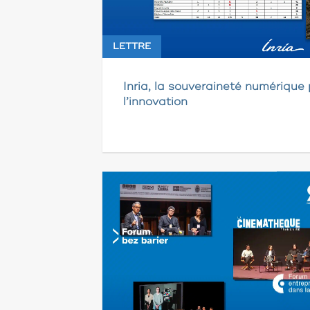
LETTRE
Inria, la souveraineté numérique 
l’innovation