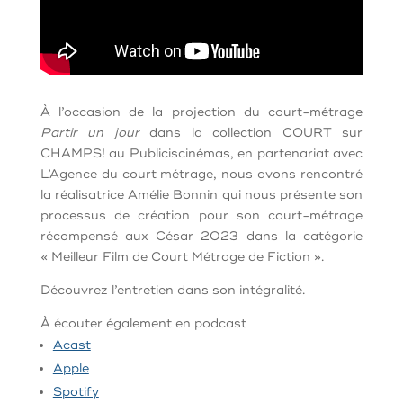
À l’occasion de la projection du court-métrage
Partir un jour
dans la collection COURT sur
CHAMPS! au Publiciscinémas, en partenariat avec
L’Agence du court métrage, nous avons rencontré
la réalisatrice Amélie Bonnin qui nous présente son
processus de création pour son court-métrage
récompensé aux César 2023 dans la catégorie
« Meilleur Film de Court Métrage de Fiction ».
Découvrez l’entretien dans son intégralité.
À écouter également en podcast
Acast
Apple
Spotify