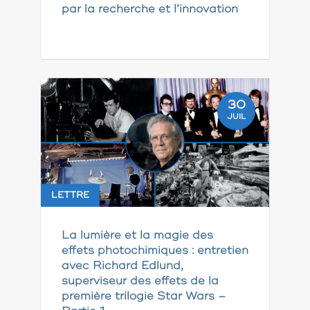
par la recherche et l’innovation
30
JUIL
LETTRE
La lumière et la magie des
effets photochimiques : entretien
avec Richard Edlund,
superviseur des effets de la
première trilogie Star Wars –