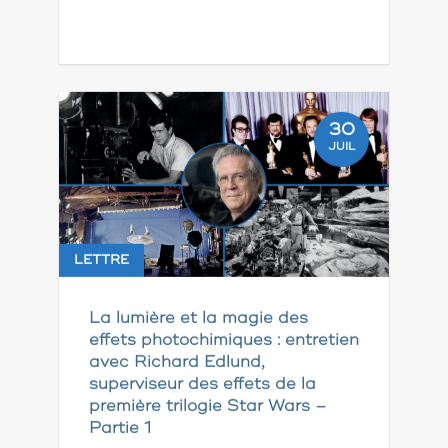
30
JUIL
LETTRE
La lumière et la magie des
effets photochimiques : entretien
avec Richard Edlund,
superviseur des effets de la
première trilogie Star Wars –
Partie 1