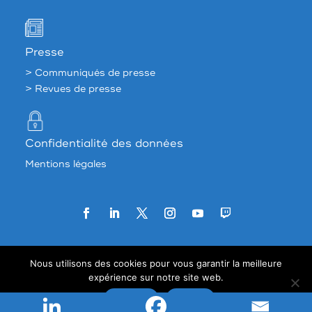
Presse
> Communiqués de presse
> Revues de presse
Confidentialité des données
Mentions légales
Agence web:
33 francs
Nous utilisons des cookies pour vous garantir la meilleure
expérience sur notre site web.
Accepter
Refuser