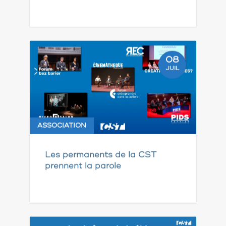
08
JUIL
ASSOCIATION
Les permanents de la CST
prennent la parole