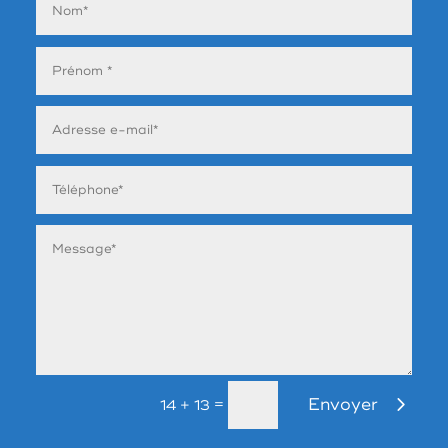
Envoyer
=
14 + 13