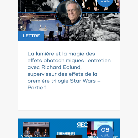
JUIL
LETTRE
La lumière et la magie des
effets photochimiques : entretien
avec Richard Edlund,
superviseur des effets de la
première trilogie Star Wars –
Partie 1
08
JUIL