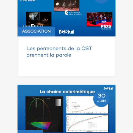
ASSOCIATION
Les permanents de la CST
prennent la parole
30
JUIN