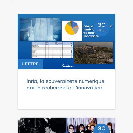
30
JUIL
LETTRE
Inria, la souveraineté numérique
par la recherche et l’innovation
30