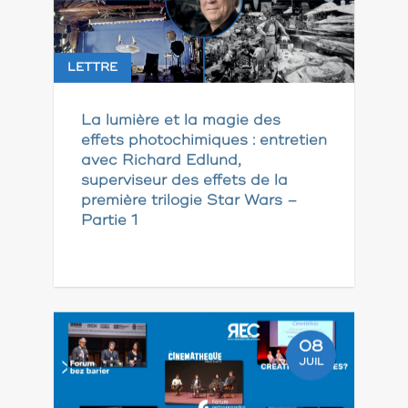
LETTRE
La lumière et la magie des
effets photochimiques : entretien
avec Richard Edlund,
superviseur des effets de la
première trilogie Star Wars –
Partie 1
08
JUIL