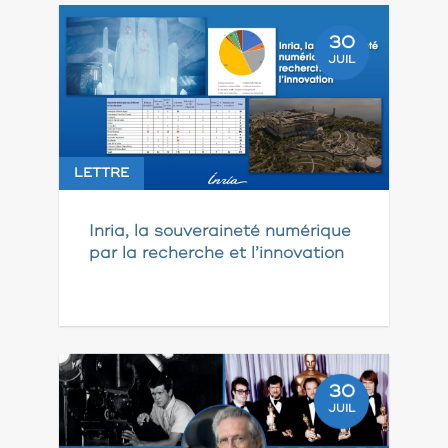
30
JUIL
LETTRE
Inria, la souveraineté numérique
par la recherche et l’innovation
30
JUIL