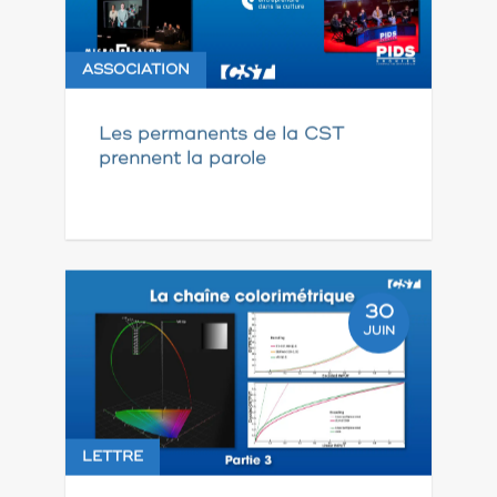
ASSOCIATION
Les permanents de la CST
prennent la parole
30
JUIN
LETTRE