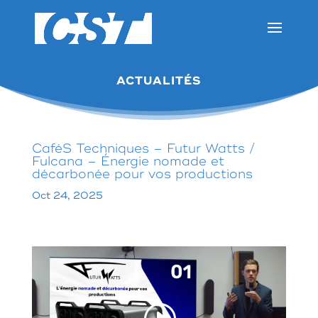
ACTUALITÉS
CaféS Techniques – Futur Watts /
Fulcana – Énergie nomade et
décarbonée pour vos productions
Oct 24, 2025