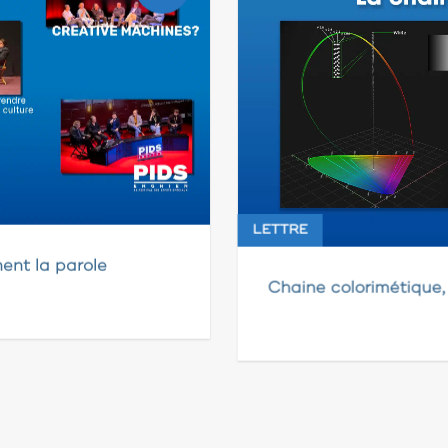
LETTRE
ent la parole
Chaine colorimétique,