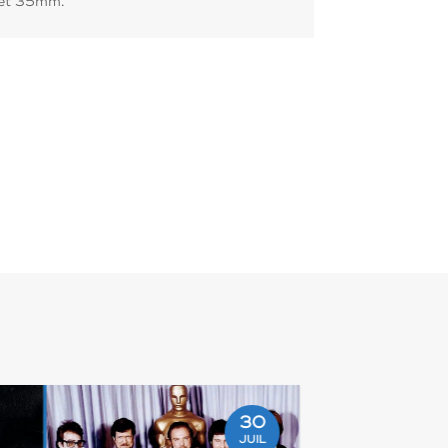
m et 35mm.
30
JUIL