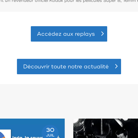
nt un revendeur officiel Kodak pour les pellicules Super 8, 16m
Accédez aux replays
Découvrir toute notre actualité
30
JUIL