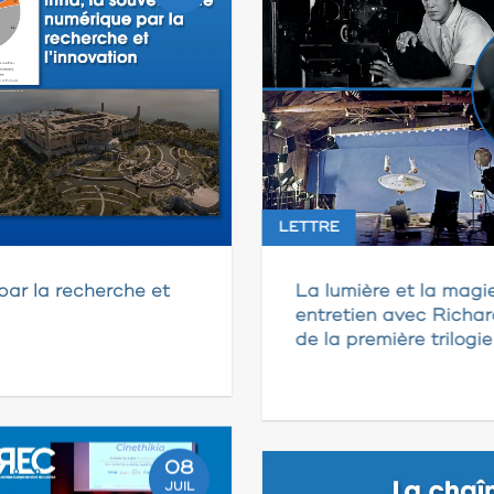
LETTRE
par la recherche et
La lumière et la magi
entretien avec Richar
de la première trilogi
08
JUIL