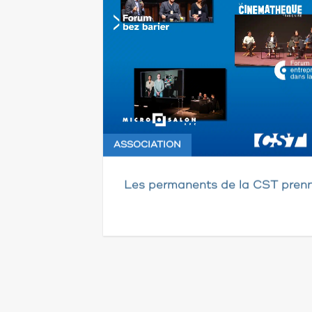
ASSOCIATION
Les permanents de la CST prenn
Pagination
des