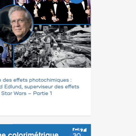
e des effets photochimiques :
d Edlund, superviseur des effets
e Star Wars – Partie 1
30