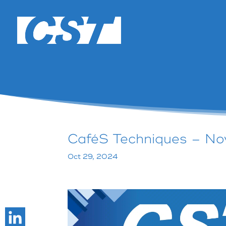
CaféS Techniques – N
Oct 29, 2024