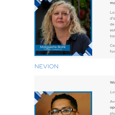
ma
La
d’
de
es
ta
Ce
fo
NEVION
Wo
Lo
Av
op
pl