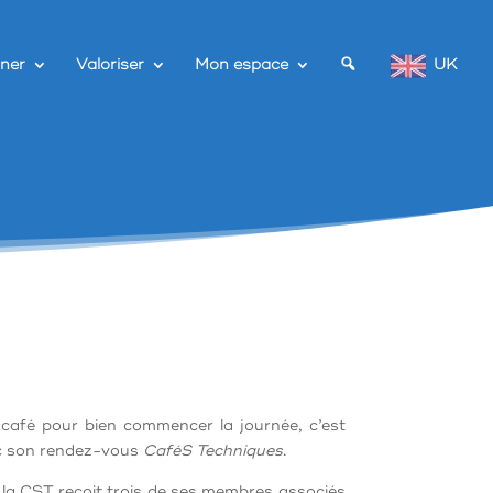
ner
Valoriser
Mon espace
UK
café pour bien commencer la journée, c’est
c son rendez-vous
CaféS Techniques
.
, la CST reçoit trois de ses membres associés