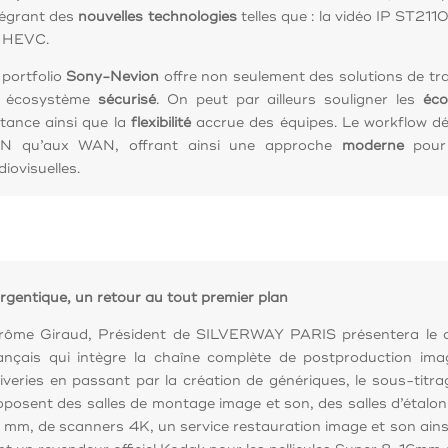
tégrant des
nouvelles technologies
telles que : la vidéo IP ST2
 HEVC.
 portfolio
Sony-Nevion
offre non seulement des solutions de tra
 écosystème
sécurisé
. On peut par ailleurs souligner les
éco
stance ainsi que la
flexibilité
accrue des équipes. Le workflow dé
N qu’aux WAN, offrant ainsi une approche
moderne
pour
iovisuelles.
argentique, un retour au tout premier plan
rôme Giraud, Président de SILVERWAY PARIS présentera le de
ançais qui intègre la chaîne complète de postproduction im
liveries en passant par la création de génériques, le sous-titrage
oposent des salles de montage image et son, des salles d’étalo
 mm, de scanners 4K, un service restauration image et son ainsi 