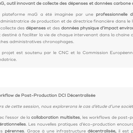
G, outil innovant de collecte des dépenses et données carbone 
 plateforme maG a été imaginée par une
professionnelle 
administratrice de production et de directrice financière dans le l
 collecte des
dépenses
et des
données physique d’impact envir
t destiné à faciliter la vie de chaque intervenant dans la chaine d
ches administratives chronophages.
 projet est soutenu par le CNC et la Commission Européenne
ndatrice.
rkflow de Post-Production DCI Décentralisée
rs de cette session, nous explorerons le cas d’étude d’une socié
ec l’essor de la
collaboration multisites
, les workflows de post-
érationnelles
. Les nouvelles pratiques d’éco-production encourag
us
pérennes
. Grace à une infrastructure
décentralisée,
il est