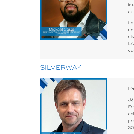
in
ou
Le
un
di
LA
aud
SILVERWAY
L’
Jé
Fr
de
pr
35