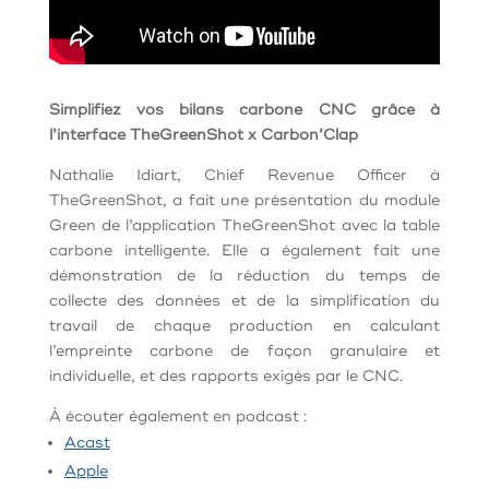
Simplifiez vos bilans carbone CNC grâce à
l’interface TheGreenShot x Carbon’Clap
Nathalie Idiart, Chief Revenue Officer à
TheGreenShot, a fait une présentation du module
Green de l’application TheGreenShot avec la table
carbone intelligente. Elle a également fait une
démonstration de la réduction du temps de
collecte des données et de la simplification du
travail de chaque production en calculant
l’empreinte carbone de façon granulaire et
individuelle, et des rapports exigés par le CNC.
À écouter également en podcast :
Acast
Apple