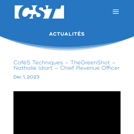
ACTUALITÉS
CaféS Techniques – TheGreenShot –
Nathalie Idiart – Chief Revenue Officer
Déc 1, 2023