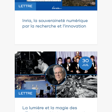
LETTRE
Inria, la souveraineté numérique
par la recherche et l’innovation
30
JUIL
LETTRE
La lumière et la magie des