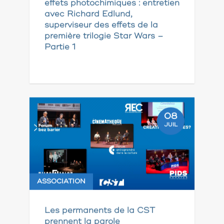
effets photochimiques : entretien
avec Richard Edlund,
superviseur des effets de la
première trilogie Star Wars –
Partie 1
08
JUIL
ASSOCIATION
Les permanents de la CST
prennent la parole