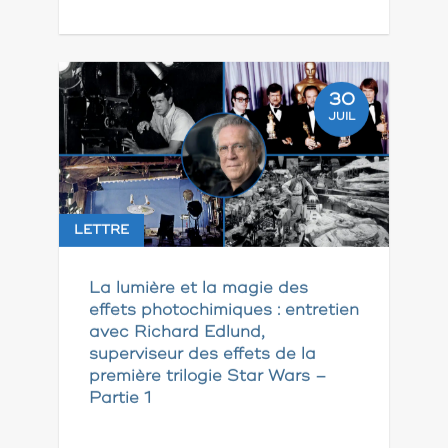
30
JUIL
LETTRE
La lumière et la magie des
effets photochimiques : entretien
avec Richard Edlund,
superviseur des effets de la
première trilogie Star Wars –
Partie 1