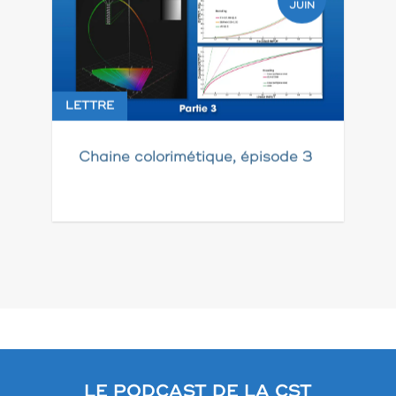
JUIN
LETTRE
Chaine colorimétique, épisode 3
Pagination
des
publications
LE PODCAST DE LA CST