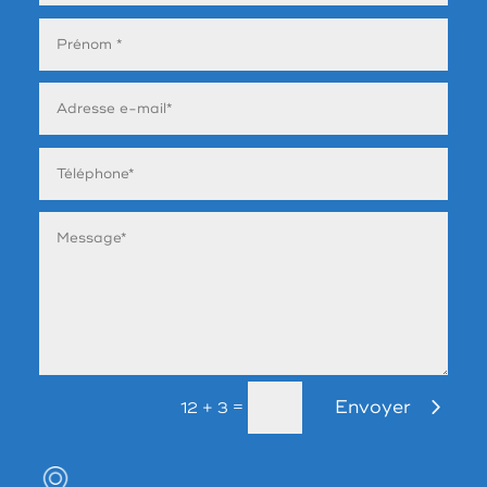
Envoyer
=
12 + 3