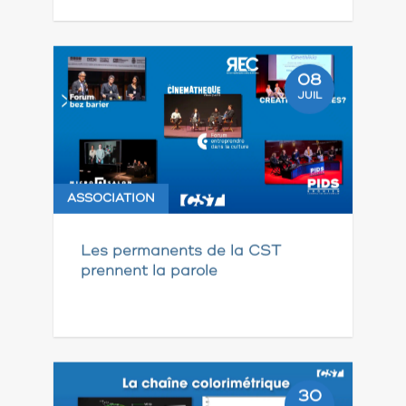
08
JUIL
ASSOCIATION
Les permanents de la CST
prennent la parole
30