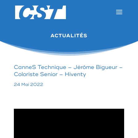
ACTUALITÉS
CanneS Technique – Jérôme Bigueur –
Coloriste Senior – Hiventy
24 Mai 2022