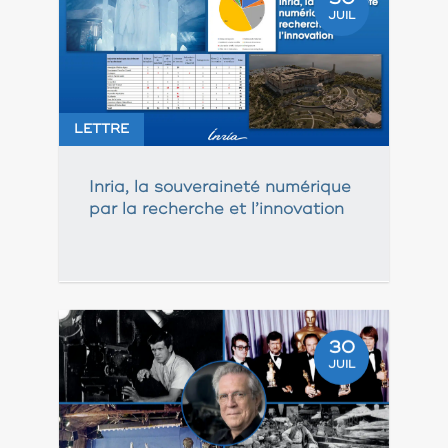
JUIL
LETTRE
Inria, la souveraineté numérique
par la recherche et l’innovation
30
JUIL