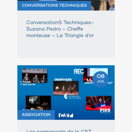
CONVERSATIONS TECHNIQUES
ConversationS Techniques-
Suzana Pedro – Cheffe
monteuse – Le Triangle d’or
08
JUIL
ASSOCIATION
Les permanents de la CST