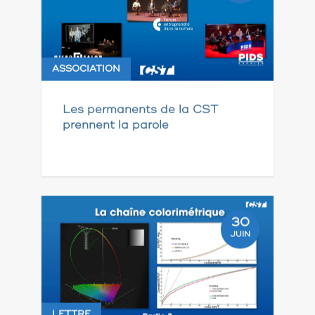
ASSOCIATION
Les permanents de la CST
prennent la parole
30
JUIN
LETTRE