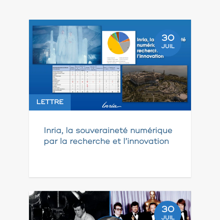
30
JUIL
LETTRE
Inria, la souveraineté numérique
par la recherche et l’innovation
30
JUIL