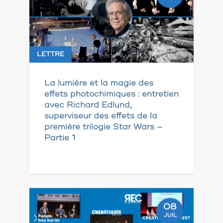
LETTRE
La lumière et la magie des
effets photochimiques : entretien
avec Richard Edlund,
superviseur des effets de la
première trilogie Star Wars –
Partie 1
08
JUIL