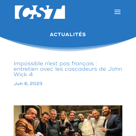
ACTUALITÉS
Impossible n’est pas français :
entretien avec les cascadeurs de John
Wick 4
Juin 6, 2023