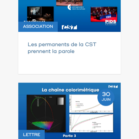
ASSOCIATION
Les permanents de la CST
prennent la parole
30
JUIN
LETTRE