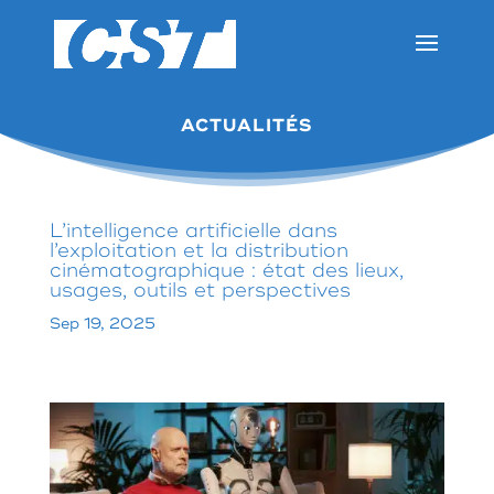
ACTUALITÉS
L’intelligence artificielle dans
l’exploitation et la distribution
cinématographique : état des lieux,
usages, outils et perspectives
Sep 19, 2025