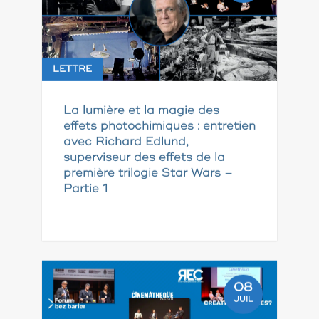
LETTRE
La lumière et la magie des
effets photochimiques : entretien
avec Richard Edlund,
superviseur des effets de la
première trilogie Star Wars –
Partie 1
08
JUIL