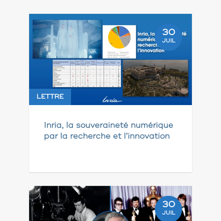
30
JUIL
LETTRE
Inria, la souveraineté numérique
par la recherche et l’innovation
30
JUIL