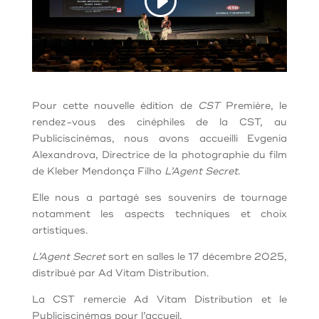
Pour cette nouvelle édition de
CST
Première, le
rendez-vous des cinéphiles de la CST, au
Publiciscinémas, nous avons accueilli Evgenia
Alexandrova, Directrice de la photographie du film
de Kleber Mendonça Filho
L’Agent Secret
.
Elle nous a partagé ses souvenirs de tournage
notamment les aspects techniques et choix
artistiques.
L’Agent Secret
sort en salles le 17 décembre 2025,
distribué par Ad Vitam Distribution.
La CST remercie Ad Vitam Distribution et le
Publiciscinémas pour l’accueil.