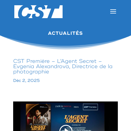
ACTUALITÉS
CST Première – L’Agent Secret –
Evgenia Alexandrova, Directrice de la
photographie
Déc 2, 2025