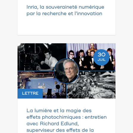
Inria, la souveraineté numérique
par la recherche et l’innovation
30
JUIL
LETTRE
La lumière et la magie des
effets photochimiques : entretien
avec Richard Edlund,
superviseur des effets de la