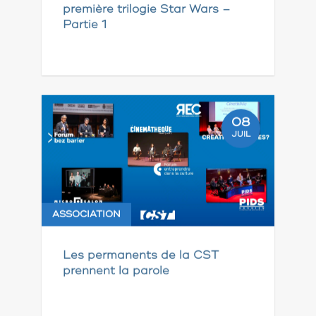
première trilogie Star Wars –
Partie 1
08
JUIL
ASSOCIATION
Les permanents de la CST
prennent la parole