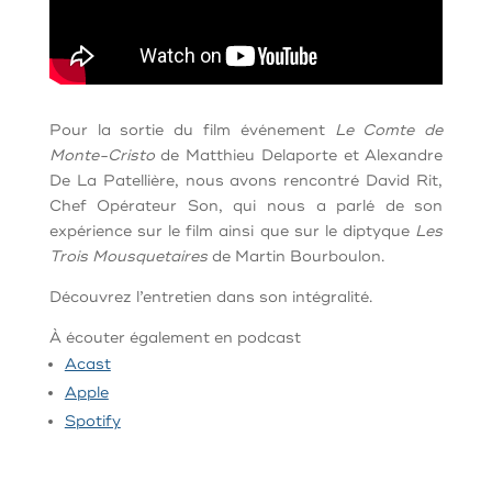
Pour la sortie du film événement
Le Comte de
Monte-Cristo
de Matthieu Delaporte et Alexandre
De La Patellière, nous avons rencontré David Rit,
Chef Opérateur Son, qui nous a parlé de son
expérience sur le film ainsi que sur le diptyque
Les
Trois Mousquetaires
de Martin Bourboulon.
Découvrez l’entretien dans son intégralité.
À
écouter également en podcast
Acast
Apple
Spotify