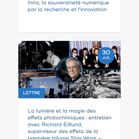
Inria, la souveraineté numérique
par la recherche et l’innovation
30
JUIL
LETTRE
La lumière et la magie des
effets photochimiques : entretien
avec Richard Edlund,
superviseur des effets de la
première trilogie Star Wars –