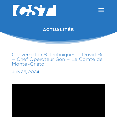
ACTUALITÉS
ConversationS Techniques – David Rit
– Chef Opérateur Son – Le Comte de
Monte-Cristo
Juin 26, 2024