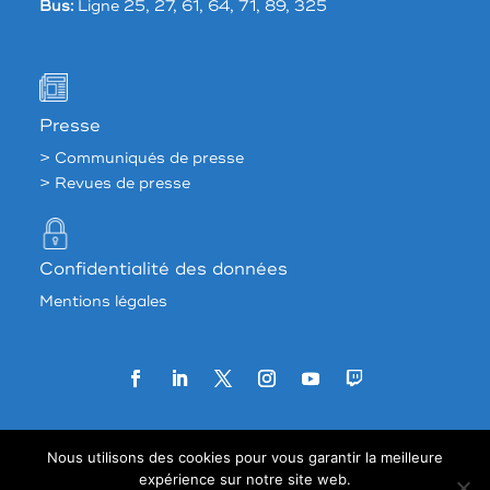
Bus:
Ligne 25, 27, 61, 64, 71, 89, 325
Presse
> Communiqués de presse
> Revues de presse
Confidentialité des données
Mentions légales
Agence web:
33 francs
Nous utilisons des cookies pour vous garantir la meilleure
expérience sur notre site web.