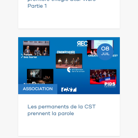
Partie 1
08
JUIL
ASSOCIATION
Les permanents de la CST
prennent la parole