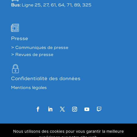
Bus:
Ligne 25, 27, 61, 64, 71, 89, 325
Presse
> Communiqués de presse
> Revues de presse
Confidentialité des données
Mentions légales
Agence web:
33 francs
Nous utilisons des cookies pour vous garantir la meilleure