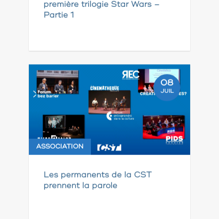
première trilogie Star Wars –
Partie 1
08
JUIL
ASSOCIATION
Les permanents de la CST
prennent la parole