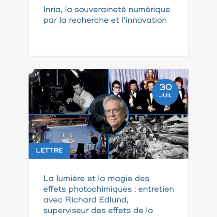
Inria, la souveraineté numérique
par la recherche et l’innovation
30
JUIL
LETTRE
La lumière et la magie des
effets photochimiques : entretien
avec Richard Edlund,
superviseur des effets de la