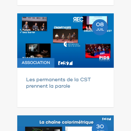
08
JUIL
ASSOCIATION
Les permanents de la CST
prennent la parole
30