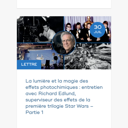
30
JUIL
LETTRE
La lumière et la magie des
effets photochimiques : entretien
avec Richard Edlund,
superviseur des effets de la
première trilogie Star Wars –
Partie 1