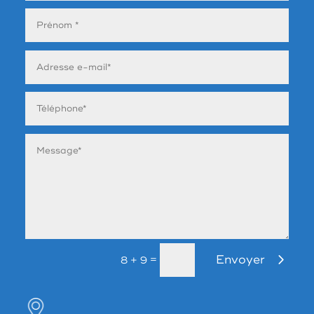
Envoyer
=
8 + 9