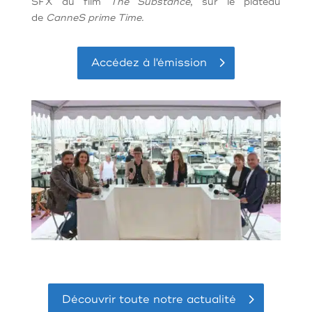
SFX du film
The Substance
, sur le plateau
de
CanneS prime Time.
Accédez à l'émission
Découvrir toute notre actualité