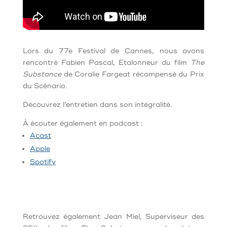
Lors du 77e Festival de Cannes, nous avons
rencontré Fabien Pascal, Etalonneur du film
The
Substance
de Coralie Fargeat récompensé du Prix
du Scénario.
Découvrez l’entretien dans son intégralité.
À écouter également en podcast :
Acast
Apple
Spotify
Retrouvez également Jean Miel, Superviseur des