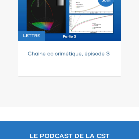
JUIN
LETTRE
Chaine colorimétique, épisode 3
Pagination
des
publications
LE PODCAST DE LA CST