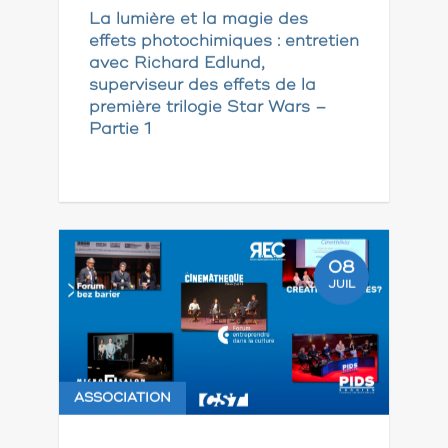
La lumière et la magie des
effets photochimiques : entretien
avec Richard Edlund,
superviseur des effets de la
première trilogie Star Wars –
Partie 1
08
JUIL
ASSOCIATION