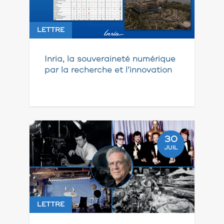
LETTRE
Inria, la souveraineté numérique
par la recherche et l’innovation
30
JUIL
LETTRE