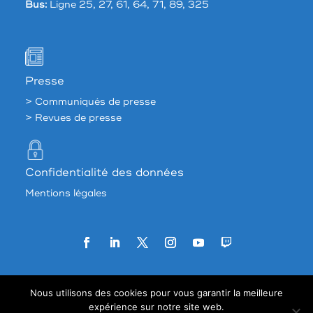
Bus:
Ligne 25, 27, 61, 64, 71, 89, 325
Presse
> Communiqués de presse
> Revues de presse
Confidentialité des données
Mentions légales
Agence web:
33 francs
Nous utilisons des cookies pour vous garantir la meilleure
expérience sur notre site web.