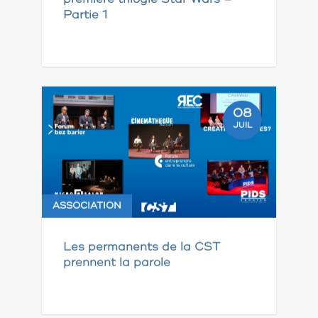
Partie 1
08
JUIL
ASSOCIATION
Les permanents de la CST
prennent la parole