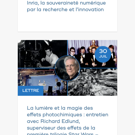
Inria, la souveraineté numérique
par la recherche et l’innovation
30
JUIL
LETTRE
La lumière et la magie des
effets photochimiques : entretien
avec Richard Edlund,
superviseur des effets de la
première trilogie Star Wars –