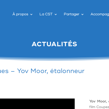
À propos
La CST
Partager
Accompag
ACTUALITÉS
es – Yov Moor, étalonneur
Yov Moor,
film Coupez