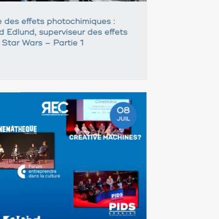
e des effets photochimiques :
d Edlund, superviseur des effets
e Star Wars – Partie 1
08
JUIL