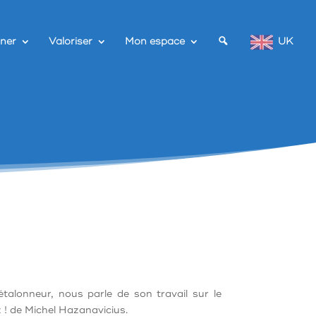
ner
Valoriser
Mon espace
UK
étalonneur, nous parle de son travail sur le
 ! de Michel Hazanavicius.