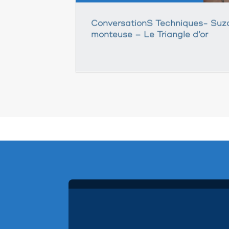
ConversationS Techniques- Suz
monteuse – Le Triangle d’or
Pagination
des
publications