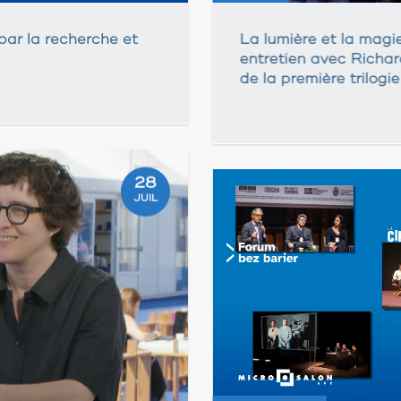
par la recherche et
La lumière et la magi
entretien avec Richar
de la première trilogi
28
JUIL