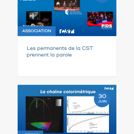
ASSOCIATION
Les permanents de la CST
prennent la parole
30
JUIN