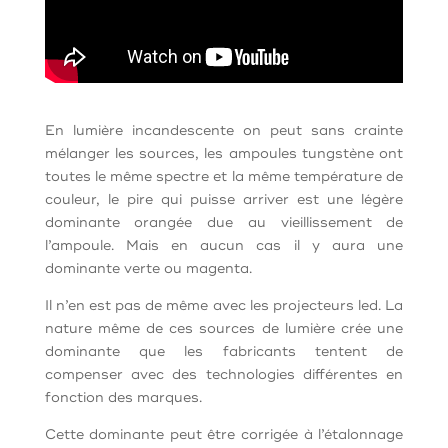
En lumière incandescente on peut sans crainte
mélanger les sources, les ampoules tungstène ont
toutes le même spectre et la même température de
couleur, le pire qui puisse arriver est une légère
dominante orangée due au vieillissement de
l’ampoule. Mais en aucun cas il y aura une
dominante verte ou magenta.
Il n’en est pas de même avec les projecteurs led. La
nature même de ces sources de lumière crée une
dominante que les fabricants tentent de
compenser avec des technologies différentes en
fonction des marques.
Cette dominante peut être corrigée à l’étalonnage