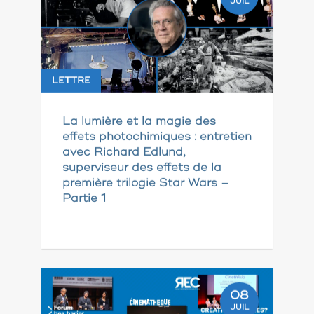
JUIL
LETTRE
La lumière et la magie des
effets photochimiques : entretien
avec Richard Edlund,
superviseur des effets de la
première trilogie Star Wars –
Partie 1
08
JUIL