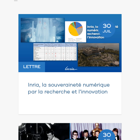
30
JUIL
LETTRE
Inria, la souveraineté numérique
par la recherche et l’innovation
30