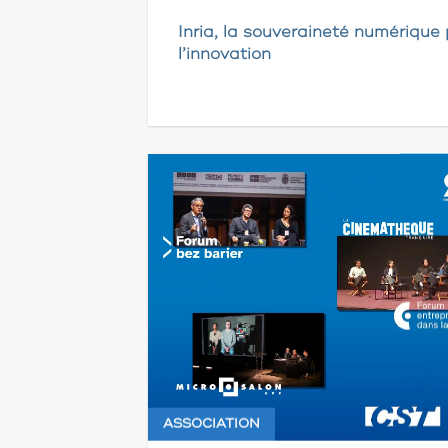
Inria, la souveraineté numérique 
l’innovation
ASSOCIATION