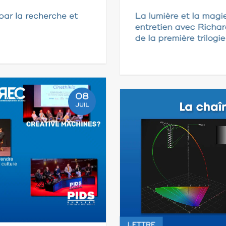
par la recherche et
La lumière et la magi
entretien avec Richar
de la première trilogi
08
JUIL
LETTRE