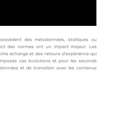
 possèdent des métadonnées, statiques ou
spect des normes ont un impact majeur. Les
che échange et des retours d’expérience qui
 imposés ces évolutions et pour les seconds
adonnées et de transition avec les contenus