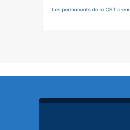
Les permanents de la CST prenn
Pagination
des
publications