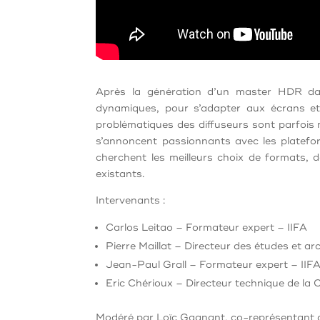
Après la génération d’un master HDR dan
dynamiques, pour s’adapter aux écrans et 
problématiques des diffuseurs sont parfois
s’annoncent passionnants avec les platefor
cherchent les meilleurs choix de formats, 
existants.
Intervenants :
Carlos Leitao – Formateur expert – IIFA
Pierre Maillat – Directeur des études et a
Jean-Paul Grall – Formateur expert – IIF
Eric Chérioux – Directeur technique de la
Modéré par Loïc Gagnant, co-représentant 