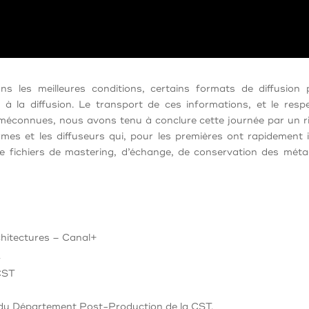
s les meilleures conditions, certains formats de diffusion
à la diffusion. Le transport de ces informations, et le re
 méconnues, nous avons tenu à conclure cette journée par un ri
mes et les diffuseurs qui, pour les premières ont rapidement
de fichiers de mastering, d’échange, de conservation des mét
rchitectures – Canal+
A
 CST
du Département Post-Production de la CST.