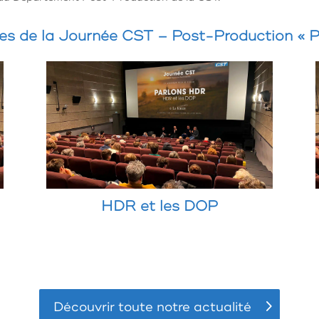
ces de la Journée CST – Post-Production « 
HDR et les DOP
Découvrir toute notre actualité