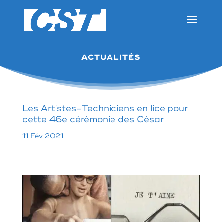
ACTUALITÉS
Les Artistes-Techniciens en lice pour
cette 46e cérémonie des César
11 Fév 2021