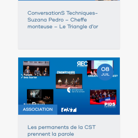
ConversationS Techniques-
Suzana Pedro – Cheffe
monteuse – Le Triangle d’or
08
JUIL
ASSOCIATION
Les permanents de la CST
prennent la parole