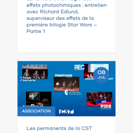
effets photochimiques : entretien
avec Richard Edlund,
superviseur des effets de la
première trilogie Star Wars –
Partie 1
08
JUIL
ASSOCIATION
Les permanents de la CST