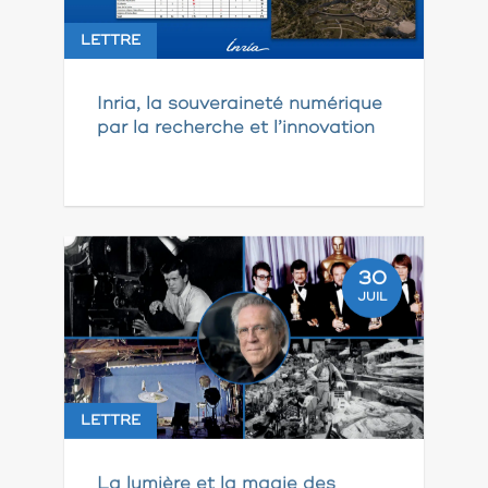
LETTRE
Inria, la souveraineté numérique
par la recherche et l’innovation
30
JUIL
LETTRE
La lumière et la magie des