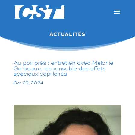
ACTUALITÉS
Au poil près : entretien avec Mélanie
Gerbeaux, responsable des effets
spéciaux capillaires
Oct 29, 2024