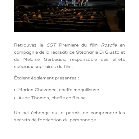
Retrouvez le
CST
Première du film
Rosalie
en
compagnie de
la réalisatrice Stephanie Di Giusto et
de
Mélanie Gerbeaux, responsable des effets
spéciaux capillaires du film.
Étaient également présentes :
Marion Chevance, cheffe maquilleuse
Aude Thomas, cheffe coiffeuse
Un bel échange qui a permis de comprendre les
secrets de fabrication du personnage.