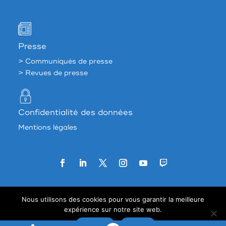
Presse
> Communiqués de presse
> Revues de presse
Confidentialité des données
Mentions légales
Agence web:
33 francs
Nous utilisons des cookies pour vous garantir la meilleure
expérience sur notre site web.
Accepter
Refuser