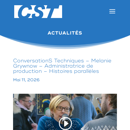
ACTUALITÉS
ConversationS Techniques – Melanie
Grywnow – Administratrice de
production – Histoires parallèles
Mai 11, 2026