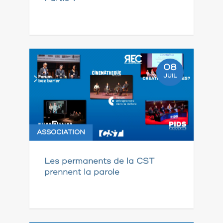
08
JUIL
ASSOCIATION
Les permanents de la CST
prennent la parole