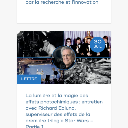
par la recherche et l’innovation
30
JUIL
LETTRE
La lumière et la magie des
effets photochimiques : entretien
avec Richard Edlund,
superviseur des effets de la
première trilogie Star Wars –
Partie 1