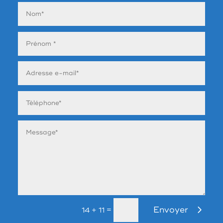
Envoyer
=
14 + 11