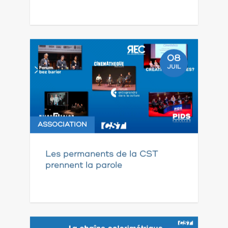
08
JUIL
ASSOCIATION
Les permanents de la CST
prennent la parole