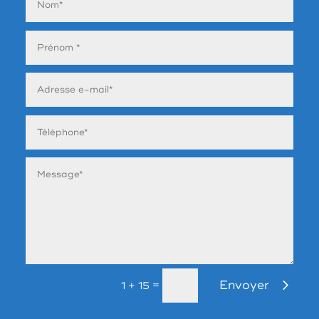
Envoyer
=
1 + 15