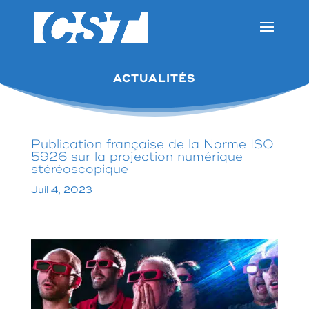
ACTUALITÉS
Publication française de la Norme ISO
5926 sur la projection numérique
stéréoscopique
Juil 4, 2023