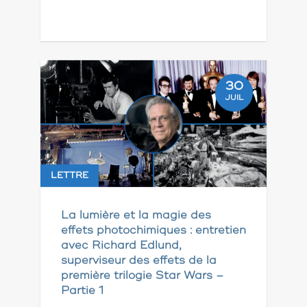
30
JUIL
LETTRE
La lumière et la magie des
effets photochimiques : entretien
avec Richard Edlund,
superviseur des effets de la
première trilogie Star Wars –
Partie 1