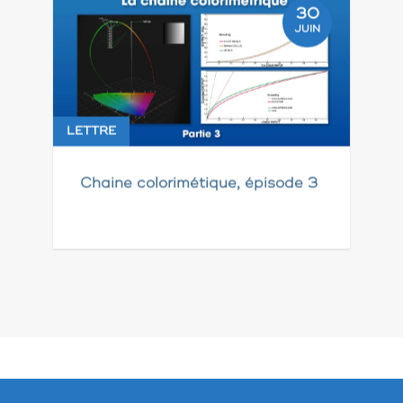
30
JUIN
LETTRE
Chaine colorimétique, épisode 3
Pagination
des
publications