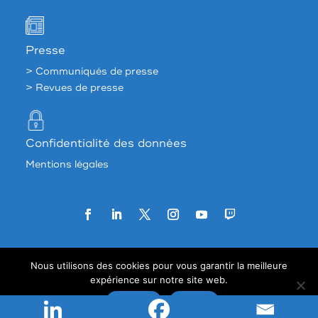
Presse
> Communiqués de presse
> Revues de presse
Confidentialité des données
Mentions légales
Agence web:
33 francs
Nous utilisons des cookies pour vous garantir la meilleure
expérience sur notre site web.
Accepter
Refuser