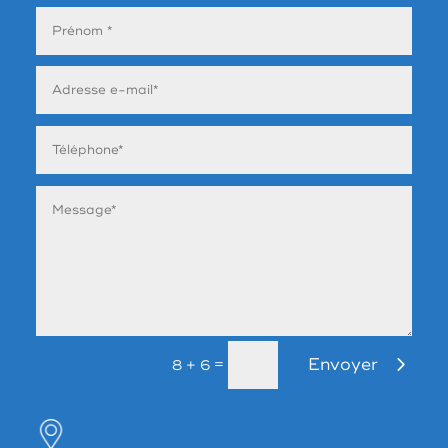
Envoyer
=
8 + 6