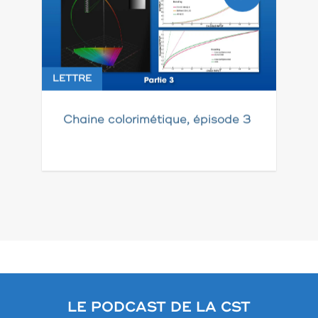
LETTRE
Chaine colorimétique, épisode 3
Pagination
des
publications
LE PODCAST DE LA CST