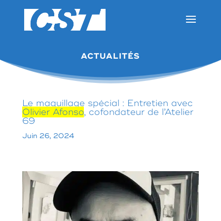
ACTUALITÉS
Le maquillage spécial : Entretien avec
Olivier Afonso
, cofondateur de l’Atelier
69
Juin 26, 2024