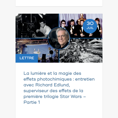
30
JUIL
LETTRE
La lumière et la magie des
effets photochimiques : entretien
avec Richard Edlund,
superviseur des effets de la
première trilogie Star Wars –
Partie 1