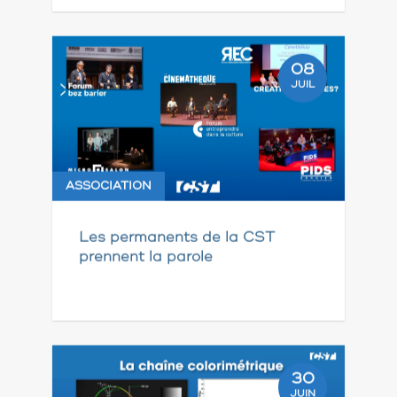
08
JUIL
ASSOCIATION
Les permanents de la CST
prennent la parole
30
JUIN