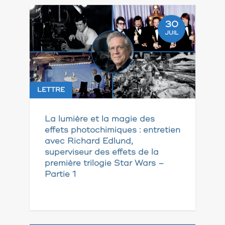
30
JUIL
LETTRE
La lumière et la magie des
effets photochimiques : entretien
avec Richard Edlund,
superviseur des effets de la
première trilogie Star Wars –
Partie 1