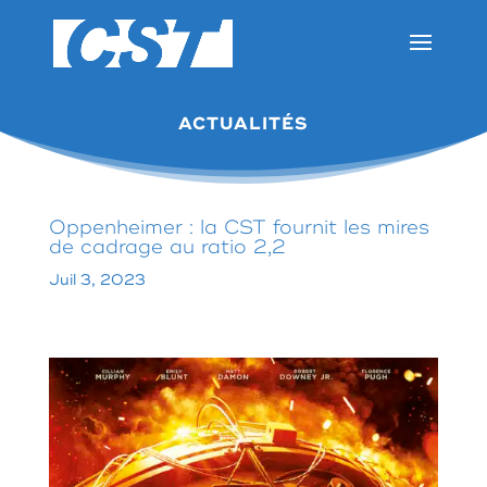
ACTUALITÉS
Oppenheimer : la CST fournit les mires
de cadrage au ratio 2,2
Juil 3, 2023