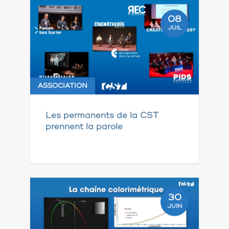
08
JUIL
ASSOCIATION
Les permanents de la CST
prennent la parole
30
JUIN