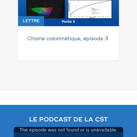
LETTRE
Chaine colorimétique, épisode 3
Pagination
des
publications
LE PODCAST DE LA CST