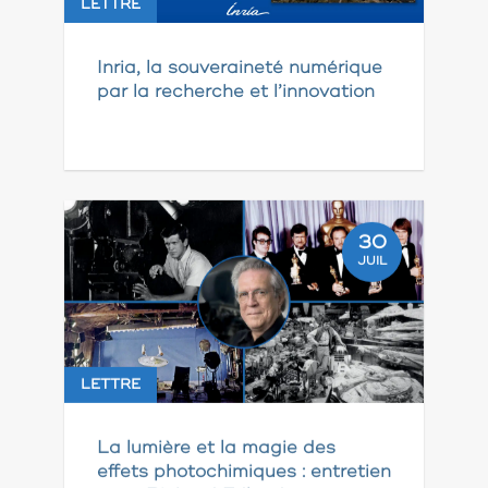
LETTRE
Inria, la souveraineté numérique
par la recherche et l’innovation
30
JUIL
LETTRE
La lumière et la magie des
effets photochimiques : entretien