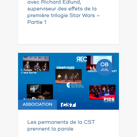
avec Richard Edlund,
superviseur des effets de la
première trilogie Star Wars –
Partie 1
08
JUIL
ASSOCIATION
Les permanents de la CST
prennent la parole