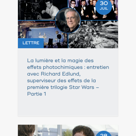
30
JUIL
LETTRE
La lumière et la magie des
effets photochimiques : entretien
avec Richard Edlund,
superviseur des effets de la
première trilogie Star Wars –
Partie 1