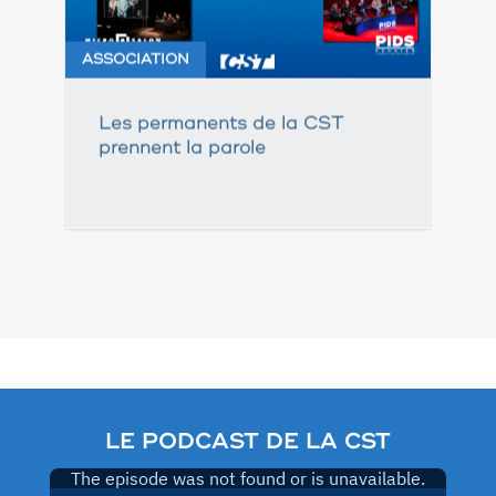
ASSOCIATION
Les permanents de la CST
prennent la parole
Pagination
des
publications
LE PODCAST DE LA CST