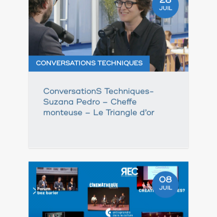
28
JUIL
CONVERSATIONS TECHNIQUES
ConversationS Techniques-
Suzana Pedro – Cheffe
monteuse – Le Triangle d’or
08
JUIL