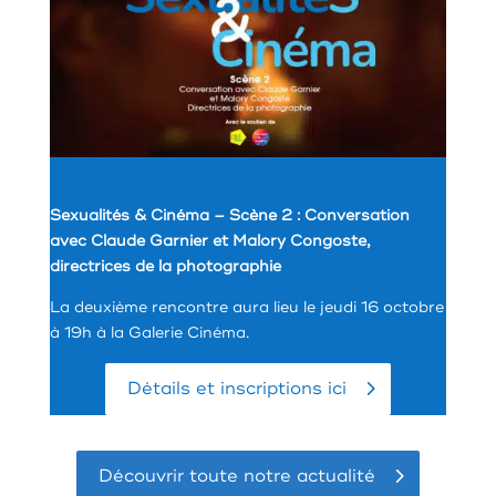
Sexualités & Cinéma – Scène 2 : Conversation
avec Claude Garnier et Malory Congoste,
directrices de la photographie
La deuxième rencontre aura lieu le jeudi 16 octobre
à 19h à la Galerie Cinéma.
Détails et inscriptions ici
Découvrir toute notre actualité