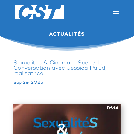
ACTUALITÉS
Sexualités & Cinéma – Scène 1 :
Conversation avec Jessica Palud,
réalisatrice
Sep 29, 2025