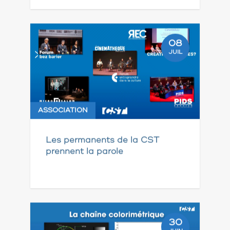
08
JUIL
ASSOCIATION
Les permanents de la CST
prennent la parole
30