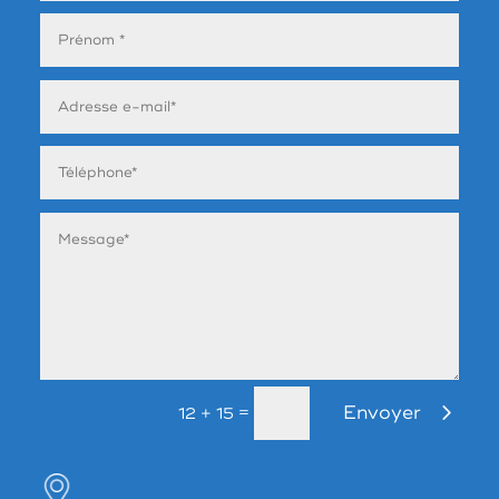
Envoyer
=
12 + 15