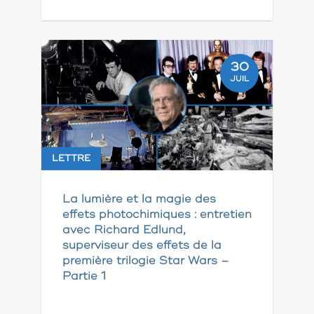
30
JUIL
LETTRE
La lumière et la magie des
effets photochimiques : entretien
avec Richard Edlund,
superviseur des effets de la
première trilogie Star Wars –
Partie 1