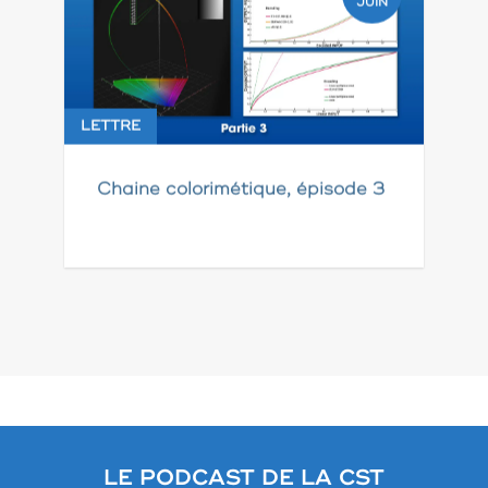
JUIN
LETTRE
Chaine colorimétique, épisode 3
Pagination
des
publications
LE PODCAST DE LA CST