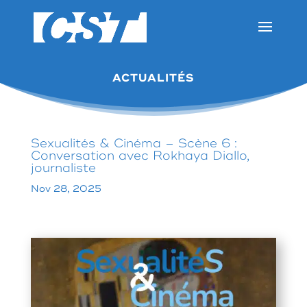
ACTUALITÉS
Sexualités & Cinéma – Scène 6 :
Conversation avec Rokhaya Diallo,
journaliste
Nov 28, 2025