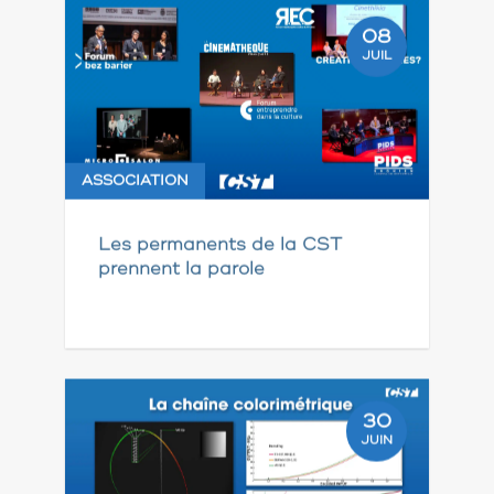
08
JUIL
ASSOCIATION
Les permanents de la CST
prennent la parole
30
JUIN