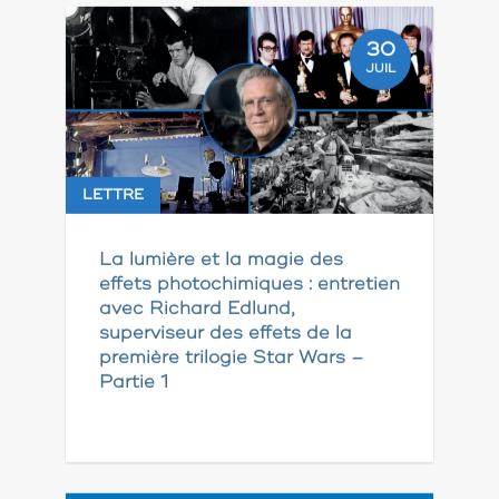
30
JUIL
LETTRE
La lumière et la magie des
effets photochimiques : entretien
avec Richard Edlund,
superviseur des effets de la
première trilogie Star Wars –
Partie 1