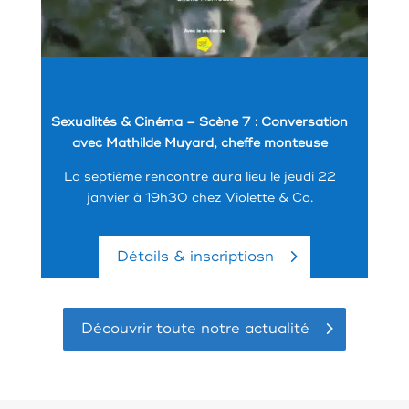
Sexualités & Cinéma – Scène 7 : Conversation
avec Mathilde Muyard, cheffe monteuse
La septième rencontre aura lieu le jeudi 22
janvier à 19h30 chez Violette & Co.
Détails & inscriptiosn
Découvrir toute notre actualité