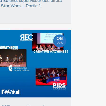
d Edlund, superviseur des effets
e Star Wars – Partie 1
08
JUIL