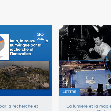
30
JUIL
LETTRE
par la recherche et
La lumière et la magi