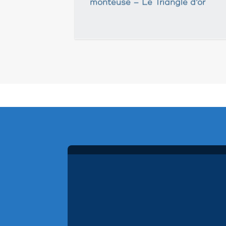
monteuse – Le Triangle d’or
Pagination
des
publications