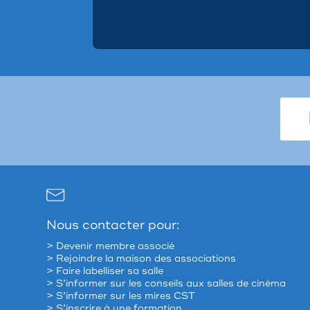
Nous contacter pour:
> Devenir membre associé
> Rejoindre la maison des associations
> Faire labelliser sa salle
> S’informer sur les conseils aux salles de cinéma
> S’informer sur les mires CST
> S’inscrire à une formation