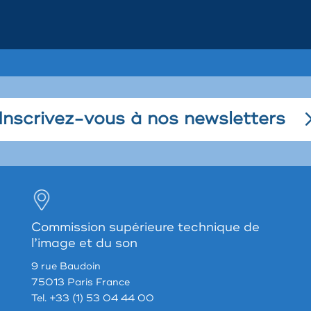
Inscrivez-vous à nos newsletters
Commission supérieure technique de
l’image et du son
9 rue Baudoin
75013 Paris France
Tel. +33 (1) 53 04 44 00