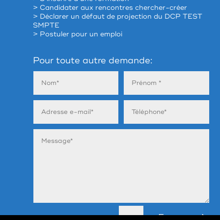
> Candidater aux rencontres chercher-créer
> Déclarer un défaut de projection du DCP TEST
SMPTE
> Postuler pour un emploi
Pour toute autre demande:
Envoyer
=
6 + 13