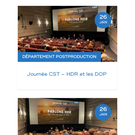
26
JAN
DÉPARTEMENT POSTPRODUCTION
Journée CST – HDR et les DOP
26
JAN