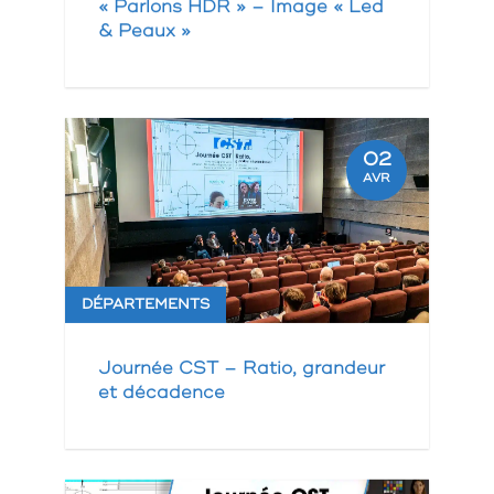
« Parlons HDR » – Image « Led
& Peaux »
02
AVR
DÉPARTEMENTS
Journée CST – Ratio, grandeur
et décadence