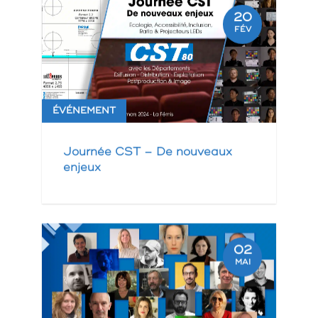
20
FÉV
ÉVÉNEMENT
Journée CST – De nouveaux
enjeux
02
MAI