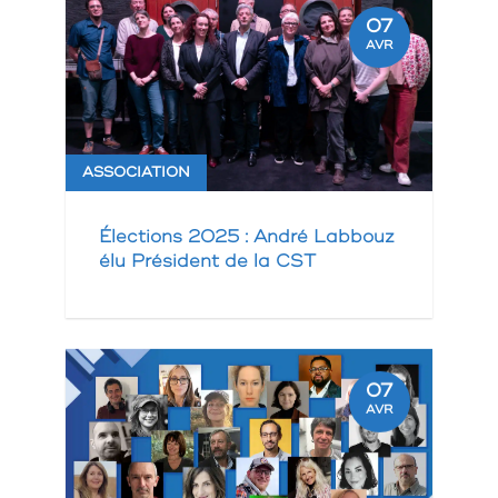
07
AVR
ASSOCIATION
Élections 2025 : André Labbouz
élu Président de la CST
07
AVR