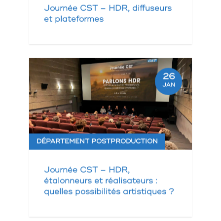
Journée CST – HDR, diffuseurs
et plateformes
26
JAN
DÉPARTEMENT POSTPRODUCTION
Journée CST – HDR,
étalonneurs et réalisateurs :
quelles possibilités artistiques ?