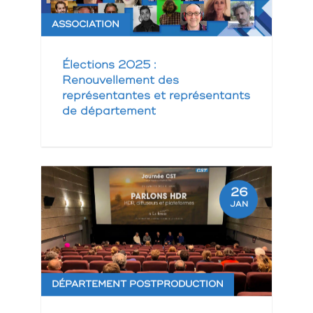
ASSOCIATION
Élections 2025 :
Renouvellement des
représentantes et représentants
de département
26
JAN
DÉPARTEMENT POSTPRODUCTION