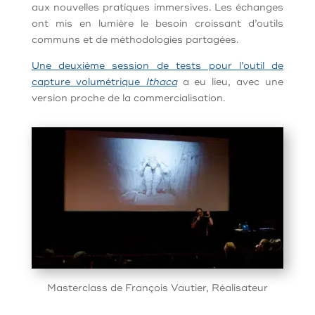
aux nouvelles pratiques immersives. Les échanges
ont mis en lumière le besoin croissant d’outils
communs et de méthodologies partagées.
Une deuxième session de tests pour l’outil de
capture volumétrique
Ithaca
a eu lieu, avec une
version proche de la commercialisation.
Masterclass de François Vautier, Réalisateur